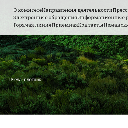
О комитете
Направления деятельности
Пресс
Электронные обращения
Информационные 
Горячая линия
Приемная
Контакты
Немански
Пчела-плотник