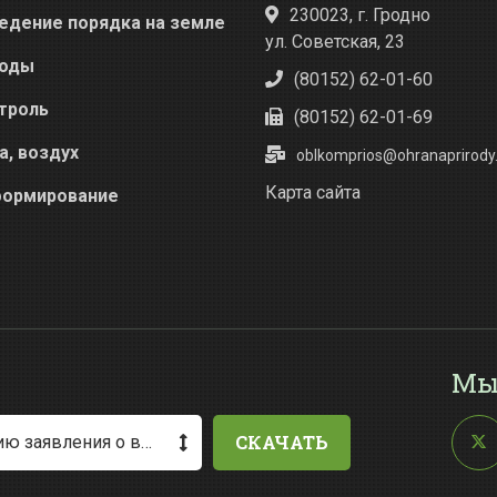
230023, г. Гродно
едение порядка на земле
ул. Советская, 23
оды
(80152) 62-01-60
троль
(80152) 62-01-69
а, воздух
oblkomprios@ohranaprirody.
Карта сайта
ормирование
Мы
СКАЧАТЬ
Методические рекомендации по заполнению заявления о выдаче разрешения на специальное водопользование