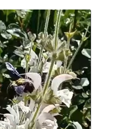
Требования к
ликвидации и
консервации
скважин
Обращаем
внимание!
Порядок дей
физических 
юридических
при обнаруж