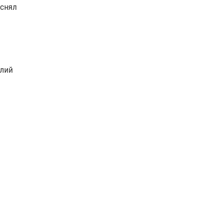
 снял
олий