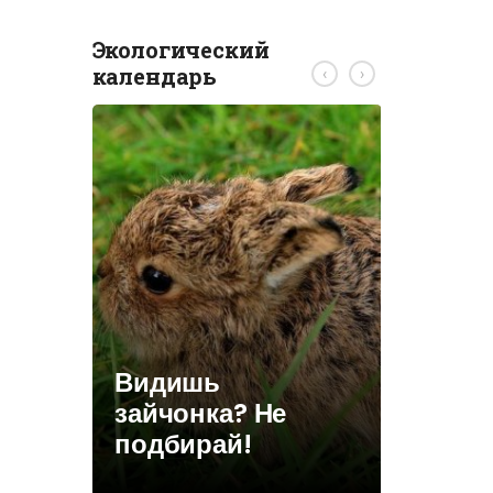
Экологический
календарь
‹
›
ствий
и
Видишь
КОНКУ
 лиц
зайчонка? Не
Беларус
ении
подбирай!
адкры