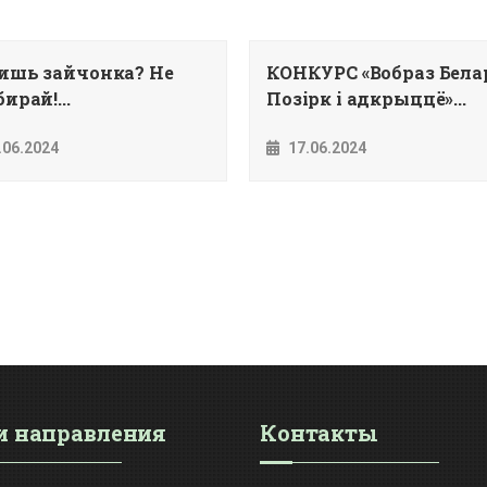
ишь зайчонка? Не
КОНКУРС «Вобраз Белар
ирай!...
Позiрк i адкрыццё»...
.06.2024
17.06.2024
 направления
Контакты