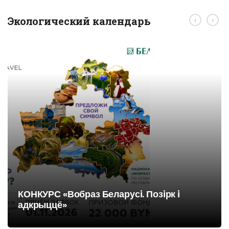
Экологический календарь
‹
›
КОНКУРС «Вобраз Беларусi. Позiрк i
адкрыццё»