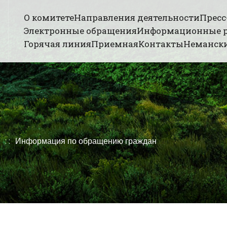
О комитете
Направления деятельности
Пресс
Электронные обращения
Информационные 
Горячая линия
Приемная
Контакты
Немански
Информация по обращению граждан