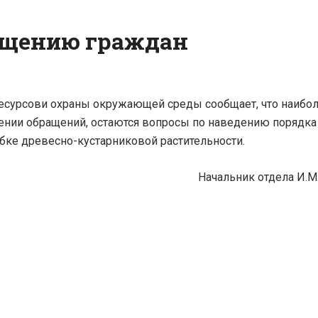
ащению граждан
Требования к
ликвидации и
ресурсови охраны окружающей среды сообщает, что наибо
консервации
ении обращений, остаются вопросы по наведению порядка
скважин
бке древесно-кустарниковой растительности.
Начальник отдела И.
Обращаем
внимание!
Порядок дей
физических 
юридических
при обнаруж