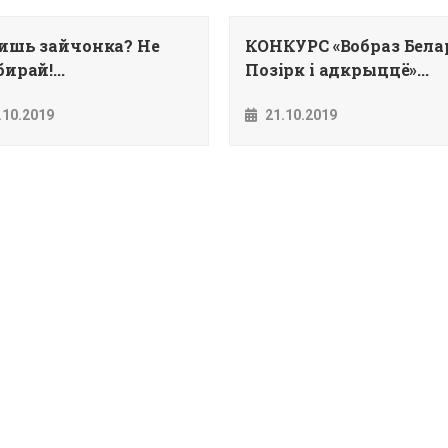
ишь зайчонка? Не
КОНКУРС «Вобраз Белар
ирай!...
Позiрк i адкрыццё»...
.10.2019
21.10.2019