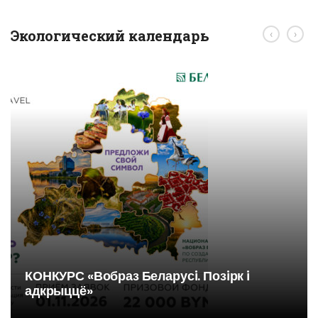
Экологический календарь
‹
›
КОНКУРС «Вобраз Беларусi. Позiрк i
адкрыццё»