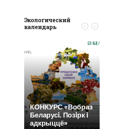
Экологический
календарь
‹
›
Требов
ликви
консе
скваж
КОНКУРС «Вобраз
Беларусi. Позiрк i
адкрыццё»