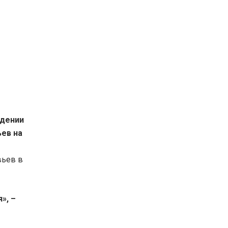
едении
ев на
вьев в
», –