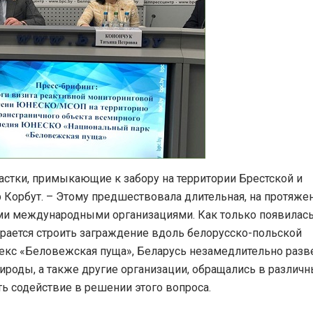
астки, примыкающие к забору на территории Брестской и
р Корбут. – Этому предшествовала длительная, на протяже
семи международными организациями. Как только появилас
ирается строить заграждение вдоль белорусско-польской
екс «Беловежская пуща», Беларусь незамедлительно разв
роды, а также другие организации, обращались в различ
ь содействие в решении этого вопроса.