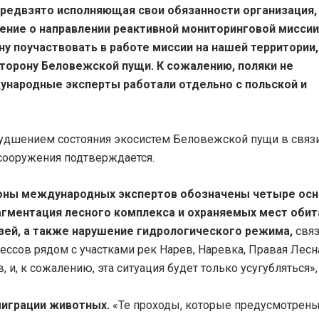
предвзято исполняющая свои обязанности организация,
ение о направлении реактивной мониторинговой миссии
у поучаствовать в работе миссии на нашей территории
торону Беловежской пущи. К сожалению, поляки не
ународные эксперты работали отдельно с польской и
худшением состояния экосистем Беловежской пущи в связи
сооружения подтверждается.
тороны международных экспертов обозначены четыре ос
агментация лесного комплекса и охраняемых мест обит
зей, а также нарушение гидрологического режима,
связ
ссов рядом с участками рек Нарев, Наревка, Правая Лесн
 и, к сожалению, эта ситуация будет только усугубляться»,
миграции животных.
«Те проходы, которые предусмотрен