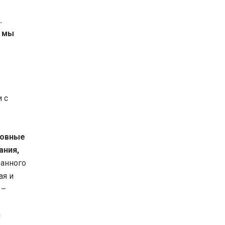
.
, мы
 с
новные
ания,
анного
ая и
 –
ы