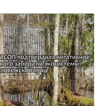
Видишь
Экоавтобус в
зайчонка? Не
Лиде
подбирай!