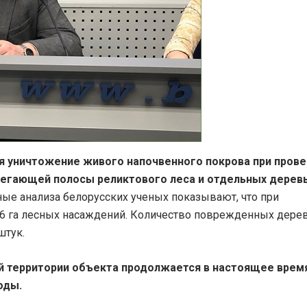
я уничтожение живого напочвенного покрова при пров
легающей полосы реликтового леса и отдельных деревь
ые анализа белорусских ученых показывают, что при
,6 га лесных насаждений. Количество поврежденных дере
штук.
й территории объекта продолжается в настоящее время
оды.