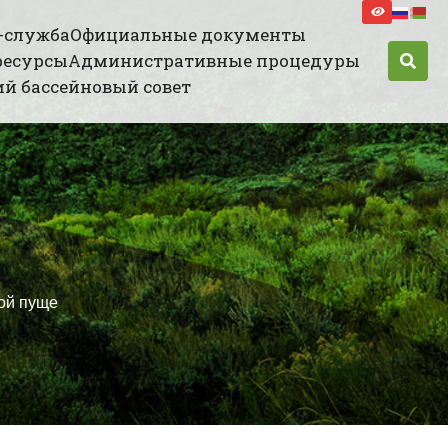
-служба
Официальные документы
ресурсы
Административные процедуры
й бассейновый совет
ой пуще