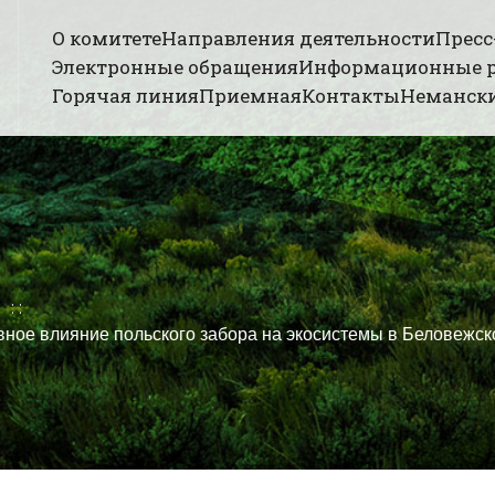
О комитете
Направления деятельности
Пресс
Электронные обращения
Информационные 
Горячая линия
Приемная
Контакты
Немански
е влияние польского забора на экосистемы в Беловежск