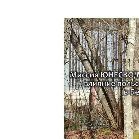
Требования к
ликвидации и
консервации
скважин