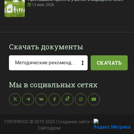
12 мая, 2026
Скачать документы
СКАЧАТЬ
Методические рекомендации по заполнению заявления о выдаче разрешения на специальное водопользование
Мы в социальных сетях
ГОКПРИООС © 2019-2025 |
Создание сайта
—
Сайтодром