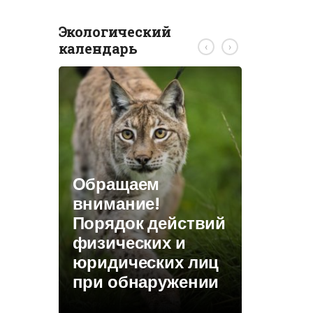
Экологический
календарь
‹
›
ствий
и
Видишь
КОНКУ
 лиц
зайчонка? Не
Беларус
ении
подбирай!
адкры