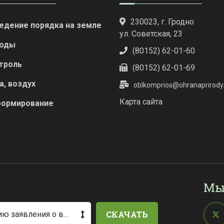
230023, г. Гродно
едение порядка на земле
ул. Советская, 23
оды
(80152) 62-01-60
троль
(80152) 62-01-69
а, воздух
oblkomprios@ohranaprirody.
Карта сайта
ормирование
Мы
СКАЧАТЬ
Методические рекомендации по заполнению заявления о выдаче разрешения на специальное водопользование