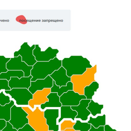
Требования к
ликвидации и
консервации
скважин
Обращаем
внимание!
Порядок дей
физических 
юридических
при обнаруж