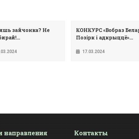
ишь зайчонка? Не
КОНКУРС «Вобраз Белар
ирай!...
Позiрк i адкрыццё»...
.03.2024
17.03.2024
 направления
Контакты