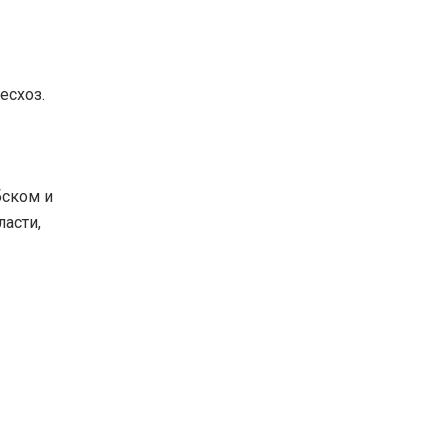
есхоз.
бском и
асти,