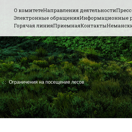
О комитете
Направления деятельности
Пресс
Электронные обращения
Информационные 
Горячая линия
Приемная
Контакты
Немански
Ограничения на посещение лесов