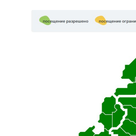
КОНКУРС «Вобраз
Беларусi. Позiрк i
адкрыццё»