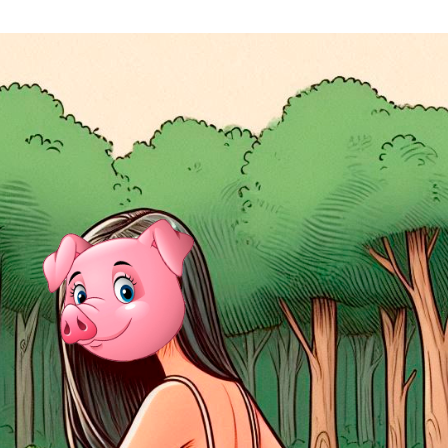
Видишь
Экоавтобус в
зайчонка? Не
Лиде
подбирай!