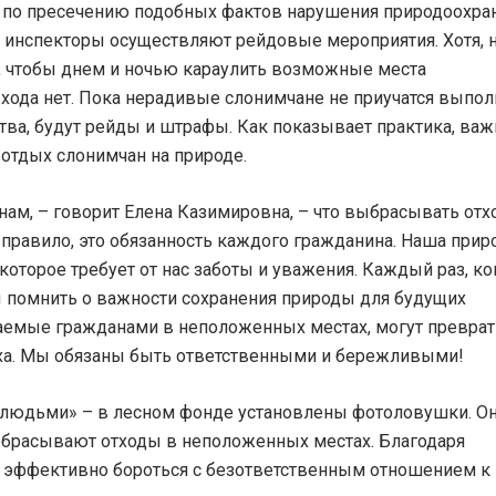
 по пресечению подобных фактов нарушения природоохра
 инспекторы осуществляют рейдовые мероприятия. Хотя, 
ты, чтобы днем и ночью караулить возможные места
хода нет. Пока нерадивые слонимчане не приучатся выпол
тва, будут рейды и штрафы. Как показывает практика, ва
отдых слонимчан на природе.
нам, – говорит Елена Казимировна, – что выбрасывать отх
 правило, это обязанность каждого гражданина. Наша прир
оторое требует от нас заботы и уважения. Каждый раз, к
 помнить о важности сохранения природы для будущих
ещаемые гражданами в неположенных местах, могут преврат
уха. Мы обязаны быть ответственными и бережливыми!
 людьми» – в лесном фонде установлены фотоловушки. О
брасывают отходы в неположенных местах. Благодаря
 эффективно бороться с безответственным отношением к