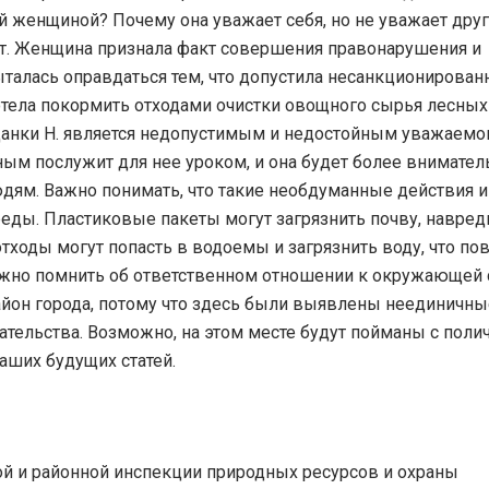
ой женщиной? Почему она уважает себя, но не уважает друг
ет. Женщина признала факт совершения правонарушения и
ыталась оправдаться тем, что допустила несанкционирован
хотела покормить отходами очистки овощного сырья лесных
данки Н. является недопустимым и недостойным уважаемо
ным послужит для нее уроком, и она будет более внимател
дям. Важно понимать, что такие необдуманные действия 
ды. Пластиковые пакеты могут загрязнить почву, навред
отходы могут попасть в водоемы и загрязнить воду, что по
ажно помнить об ответственном отношении к окружающей 
йон города, потому что здесь были выявлены неединичны
тельства. Возможно, на этом месте будут пойманы с поли
наших будущих статей.
й и районной инспекции природных ресурсов и охраны