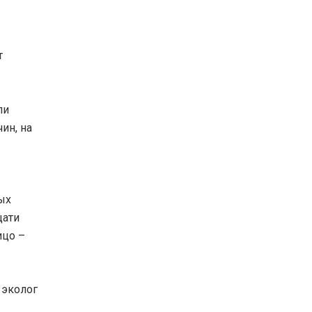
т
ли
ин, на
ых
цати
ицо –
эколог