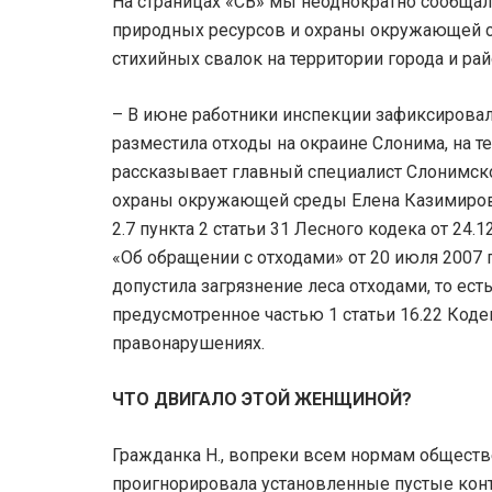
На страницах «СВ» мы неоднократно сообщал
природных ресурсов и охраны окружающей с
стихийных свалок на территории города и рай
– В июне работники инспекции зафиксирова
разместила отходы на окраине Слонима, на т
рассказывает главный специалист Слонимско
охраны окружающей среды Елена Казимировн
2.7 пункта 2 статьи 31 Лесного кодека от 24.
«Об обращении с отходами» от 20 июля 2007
допустила загрязнение леса отходами, то е
предусмотренное частью 1 статьи 16.22 Код
правонарушениях.
ЧТО ДВИГАЛО ЭТОЙ ЖЕНЩИНОЙ?
Гражданка Н., вопреки всем нормам обществ
проигнорировала установленные пустые конт