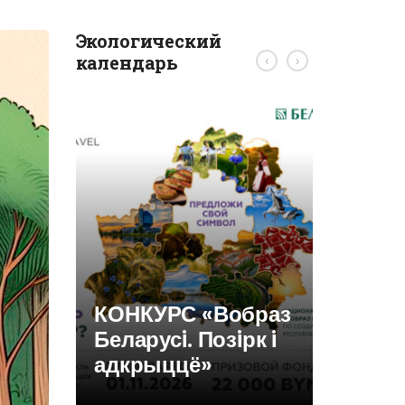
Экологический
календарь
‹
›
Требов
ликви
консе
скваж
КОНКУРС «Вобраз
Беларусi. Позiрк i
адкрыццё»