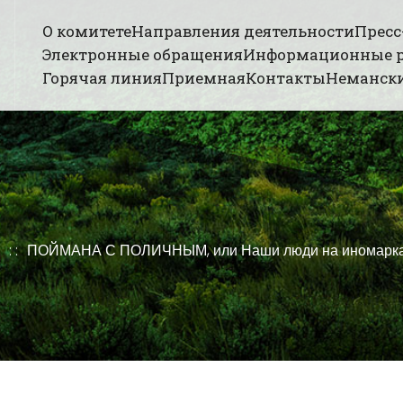
О комитете
Направления деятельности
Пресс
Электронные обращения
Информационные 
Горячая линия
Приемная
Контакты
Немански
ПОЙМАНА С ПОЛИЧНЫМ, или Наши люди на иномарках 