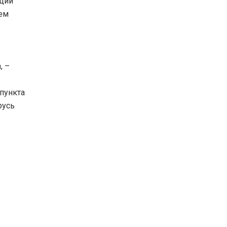
кции
ем
, –
пункта
русь