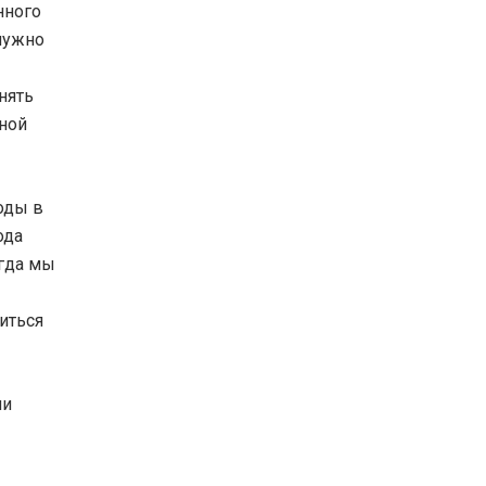
нного
нужно
нять
жной
оды в
ода
огда мы
иться
ни