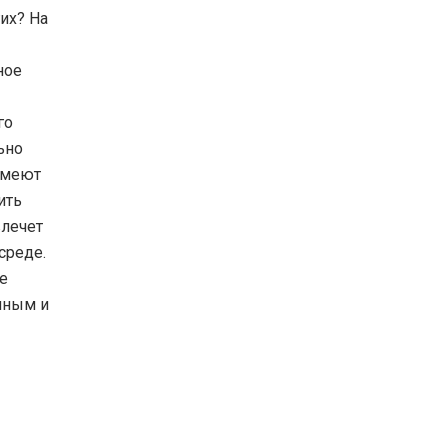
их? На
ное
го
ьно
имеют
ить
влечет
среде.
е
чным и