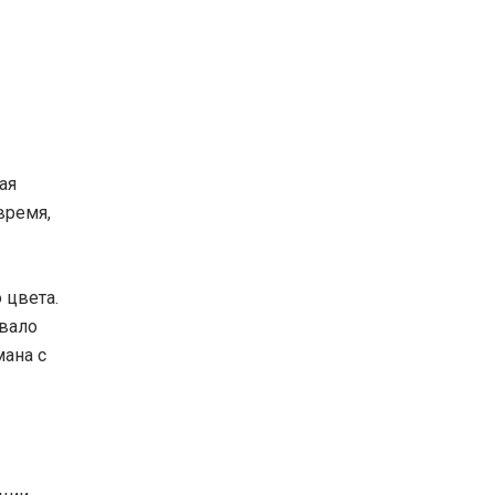
ая
время,
 цвета.
ывало
мана с