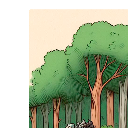
Требования к
ликвидации и
консервации
скважин