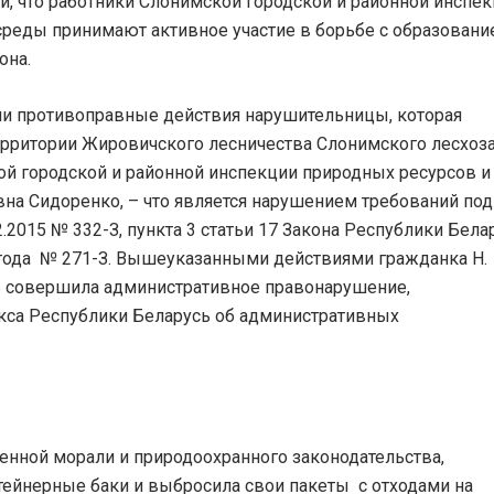
и, что работники Слонимской городской и районной инспе
реды принимают активное участие в борьбе с образовани
она.
ли противоправные действия нарушительницы, которая
ерритории Жировичского лесничества Слонимского лесхоза
й городской и районной инспекции природных ресурсов и
а Сидоренко, – что является нарушением требований под
12.2015 № 332-З, пункта 3 статьи 17 Закона Республики Бела
 года № 271-З. Вышеуказанными действиями гражданка Н.
сть совершила административное правонарушение,
екса Республики Беларусь об административных
енной морали и природоохранного законодательства,
ейнерные баки и выбросила свои пакеты с отходами на