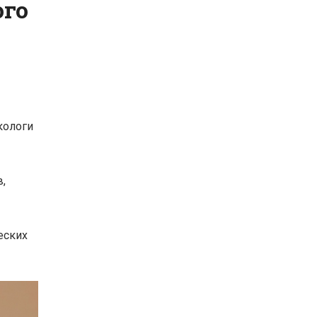
ого
кологи
,
еских