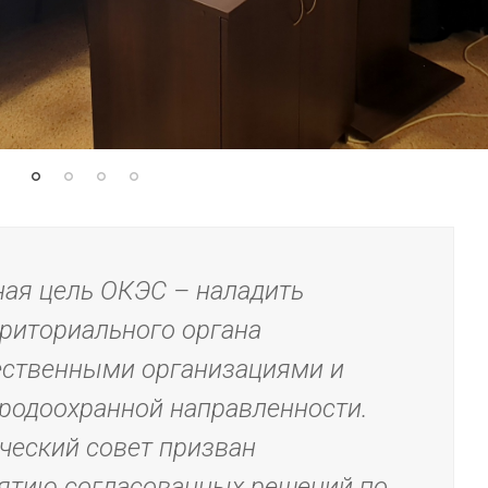
ная цель ОКЭС – наладить
риториального органа
ственными организациями и
родоохранной направленности.
ический совет призван
нятию согласованных решений по