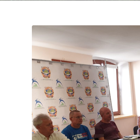
КОНКУРС «Вобраз
Беларусi. Позiрк i