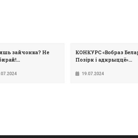
ишь зайчонка? Не
КОНКУРС «Вобраз Белар
ирай!...
Позiрк i адкрыццё»...
.07.2024
19.07.2024