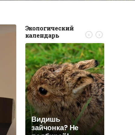
Экологический
календарь
‹
›
ствий
и
Видишь
КОНКУ
 лиц
зайчонка? Не
Беларус