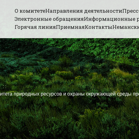
О комитете
Направления деятельности
Пресс
Электронные обращения
Информационные 
Горячая линия
Приемная
Контакты
Немански
омитета природных ресурсов и охраны окружающей среды п