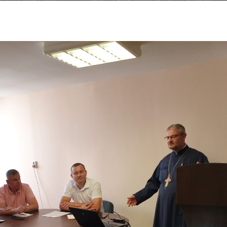
Требования к
ликвидации и
консервации
скважин
Обращаем
внимание!
Порядок дей
физических 
юридических