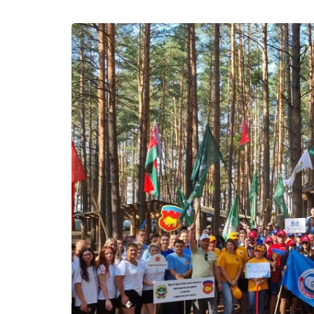
КОНКУРС «Вобраз
Беларусi. Позiрк i
адкрыццё»