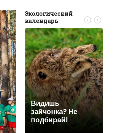
Экологический
календарь
‹
›
ствий
и
Видишь
КОНКУ
 лиц
зайчонка? Не
Беларус
ении
подбирай!
адкры