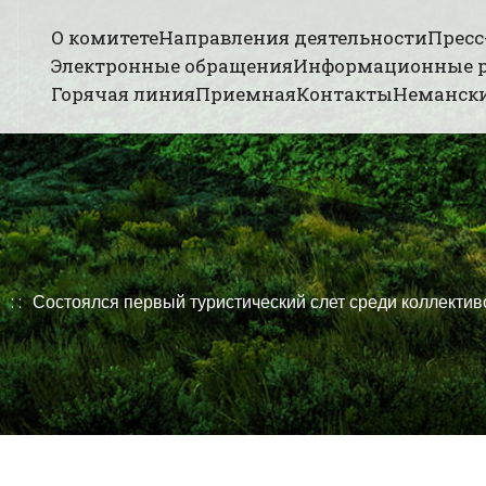
О комитете
Направления деятельности
Пресс
Электронные обращения
Информационные 
Горячая линия
Приемная
Контакты
Немански
Состоялся первый туристический слет среди коллект