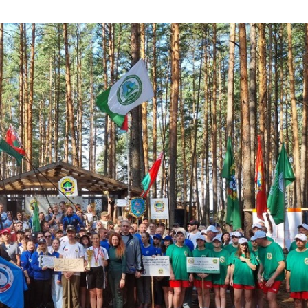
Требования к
ликвидации и
консервации
скважин
Обращаем
внимание!
Порядок дей
физических 
юридических
при обнаруж