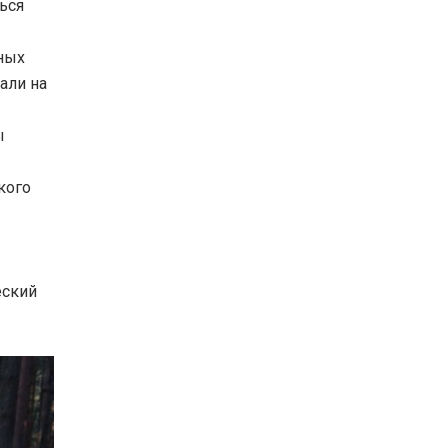
ься
дных
али на
ы
кого
еский