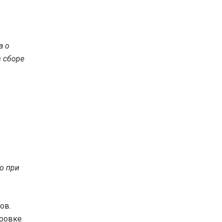
а о
в сборе
го при
ов.
ировке