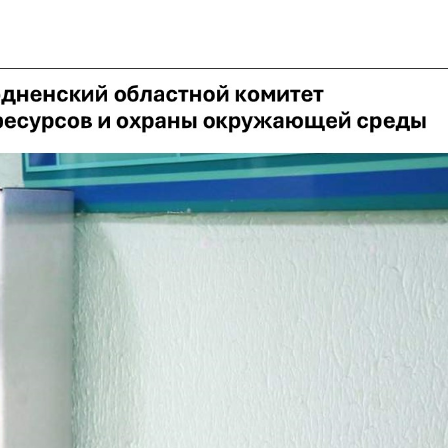
Видишь
Экоавтобус в
зайчонка? Не
Лиде
подбирай!