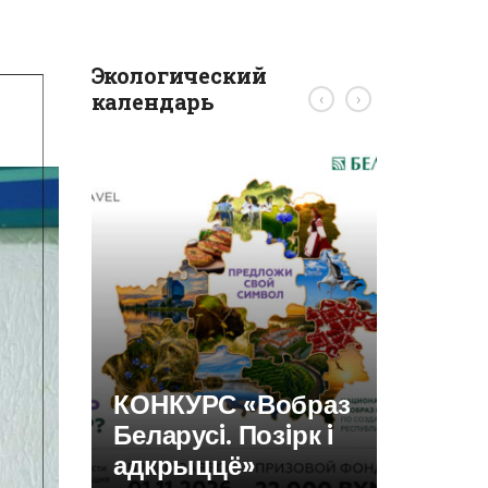
Экологический
календарь
‹
›
Требов
ликви
консе
скваж
КОНКУРС «Вобраз
Беларусi. Позiрк i
адкрыццё»