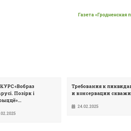
Газета «Гродненская 
КУРС «Вобраз
Требования к ликвид
русi. Позiрк i
и консервации скважин
ыццё»...
24.02.2025
.02.2025