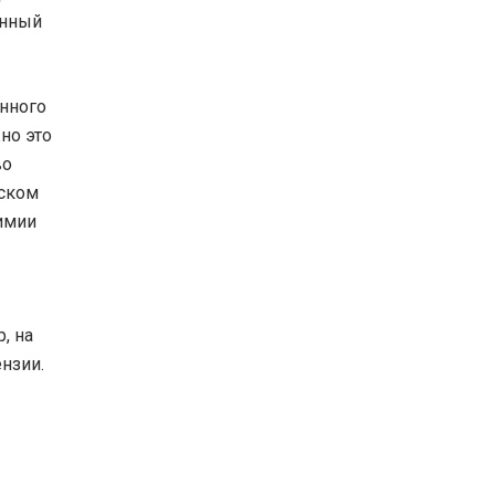
анный
нного
но это
во
нском
химии
, на
нзии.