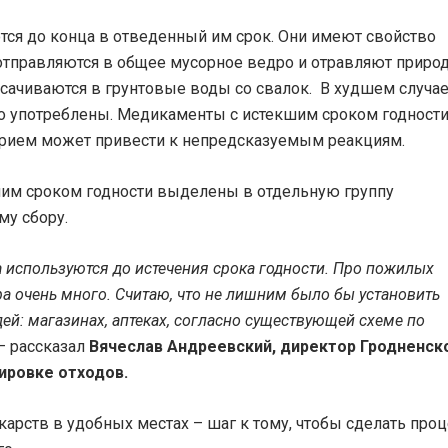
тся до конца в отведенный им срок. Они имеют свойство
 отправляются в общее мусорное ведро и отравляют природ
сачиваются в грунтовые воды со свалок. В худшем случа
о употреблены. Медикаменты с истекшим сроком годности
прием может привести к непредсказуемым реакциям.
шим сроком годности выделены в отдельную группу
му сбору.
ва используются до истечения срока годности. Про пожилых
бра очень много. Считаю, что не лишним было бы установить
й: магазинах, аптеках, согласно существующей схеме по
– рассказал
Вячеслав Андреевский, директор Гродненск
ировке отходов.
арств в удобных местах – шаг к тому, чтобы сделать проц