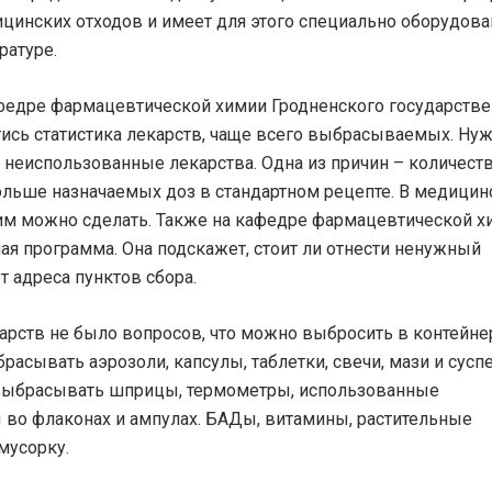
цинских отходов и имеет для этого специально оборудов
ратуре.
федре фармацевтической химии Гродненского государстве
тись статистика лекарств, чаще всего выбрасываемых. Нуж
ся неиспользованные лекарства. Одна из причин – количест
ольше назначаемых доз в стандартном рецепте. В медици
этим можно сделать. Также на кафедре фармацевтической 
ая программа. Она подскажет, стоит ли отнести ненужный
т адреса пунктов сбора.
арств не было вопросов, что можно выбросить в контейнер
сывать аэрозоли, капсулы, таблетки, свечи, мази и суспе
я выбрасывать шприцы, термометры, использованные
во флаконах и ампулах. БАДы, витамины, растительные
мусорку.