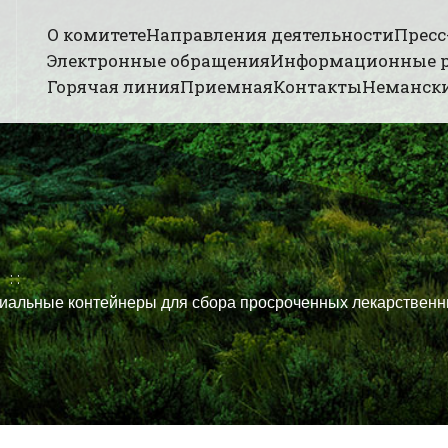
О комитете
Направления деятельности
Пресс
Электронные обращения
Информационные 
Горячая линия
Приемная
Контакты
Немански
циальные контейнеры для сбора просроченных лекарственн