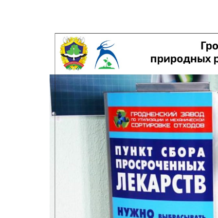
Требования к
ликвидации и
консервации
скважин