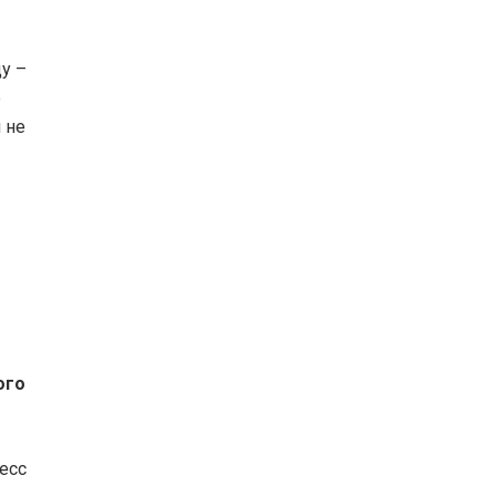
у –
е
 не
ого
есс