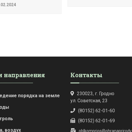
.02.2024
 направления
Контакты
230023, г. Гродно
едение порядка на земле
ул. Советская, 23
оды
(80152) 62-01-60
троль
(80152) 62-01-69
а, воздух
oblkomprios@ohranaprirody.