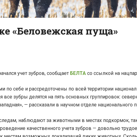
ке «Беловежская пуща»
ачался учет зубров, сообщает
БЕЛТА
со ссылкой на нацпар
и по себе и рассредоточены по всей территории национал
я все зубры делятся на пять основных группировок: северн
западная», — рассказали в научном отделе национального п
о следам, наблюдают за животными в местах подкормок, т
роведение качественного учета зубров — довольно трудо
к местам возможных локализаций диких животных. Сколь