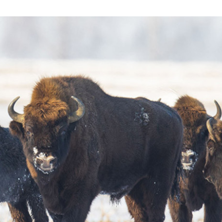
Видишь
Экоавтобус в
зайчонка? Не
Лиде
подбирай!