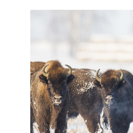
Требования к
ликвидации и
консервации
скважин