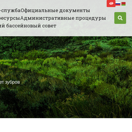
-служба
Официальные документы
ресурсы
Административные процедуры
й бассейновый совет
ет зубров