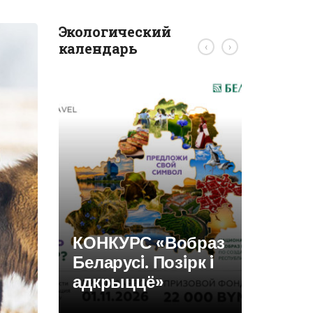
Экологический
календарь
‹
›
Требов
ликви
консе
скваж
КОНКУРС «Вобраз
Беларусi. Позiрк i
адкрыццё»