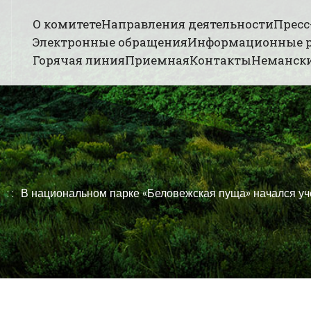
О комитете
Направления деятельности
Пресс
Электронные обращения
Информационные 
Горячая линия
Приемная
Контакты
Немански
В национальном парке «Беловежская пуща» начался уч