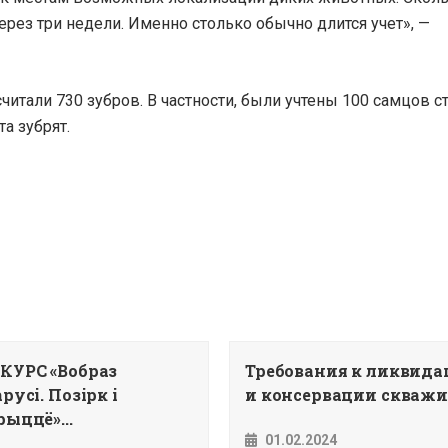
ерез три недели. Именно столько обычно длится учет», —
читали 730 зубров. В частности, были учтены 100 самцов 
та зубрят.
КУРС «Вобраз
Требования к ликвид
русi. Позiрк i
и консервации скважин
ыццё»...
01.02.2024