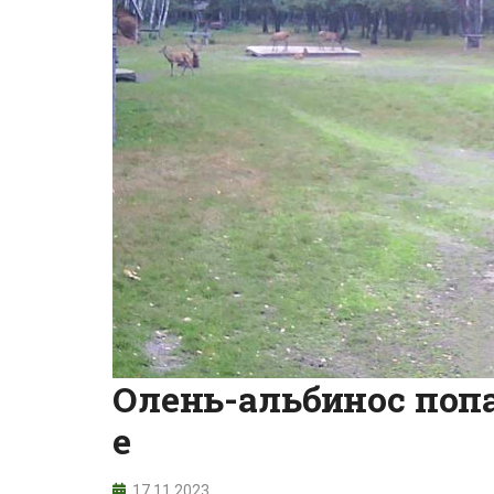
Олень-альбинос поп
е
17.11.2023