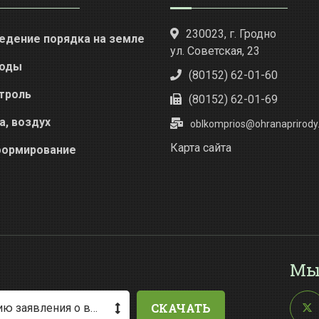
230023, г. Гродно
едение порядка на земле
ул. Советская, 23
оды
(80152) 62-01-60
троль
(80152) 62-01-69
а, воздух
oblkomprios@ohranaprirody.
Карта сайта
ормирование
Мы
СКАЧАТЬ
Методические рекомендации по заполнению заявления о выдаче разрешения на специальное водопользование