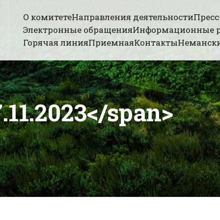
О комитете
Направления деятельности
Пресс
Электронные обращения
Информационные 
Горячая линия
Приемная
Контакты
Немански
.11.2023</span>