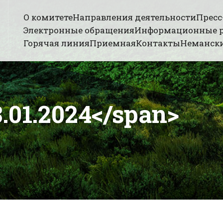
О комитете
Направления деятельности
Пресс
Электронные обращения
Информационные 
Горячая линия
Приемная
Контакты
Немански
.01.2024</span>