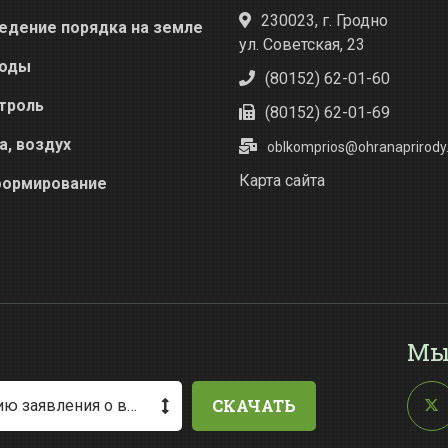
230023, г. Гродно
едение порядка на земле
ул. Советская, 23
оды
(80152) 62-01-60
троль
(80152) 62-01-69
а, воздух
oblkomprios@ohranaprirody.
Карта сайта
ормирование
Мы
СКАЧАТЬ
Методические рекомендации по заполнению заявления о выдаче разрешения на специальное водопользование