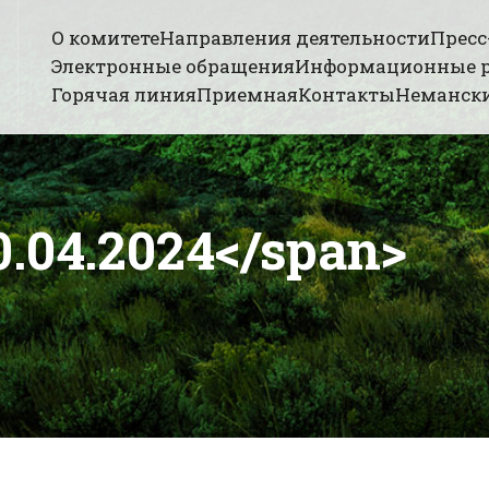
О комитете
Направления деятельности
Пресс
Электронные обращения
Информационные 
Горячая линия
Приемная
Контакты
Немански
0.04.2024</span>