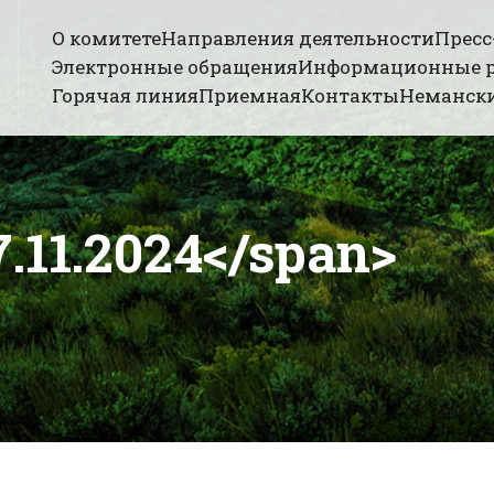
О комитете
Направления деятельности
Пресс
Электронные обращения
Информационные 
Горячая линия
Приемная
Контакты
Немански
.11.2024</span>