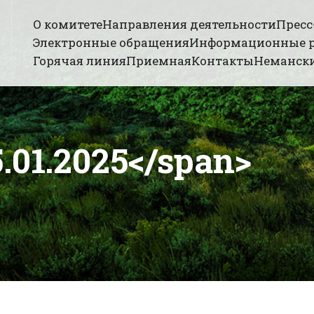
О комитете
Направления деятельности
Пресс
Электронные обращения
Информационные 
Горячая линия
Приемная
Контакты
Немански
.01.2025</span>