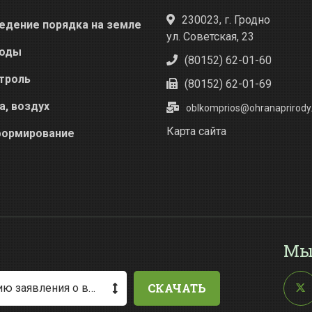
230023, г. Гродно
едение порядка на земле
ул. Советская, 23
оды
(80152) 62-01-60
троль
(80152) 62-01-69
а, воздух
oblkomprios@ohranaprirody.
Карта сайта
ормирование
Мы
СКАЧАТЬ
Методические рекомендации по заполнению заявления о выдаче разрешения на специальное водопользование