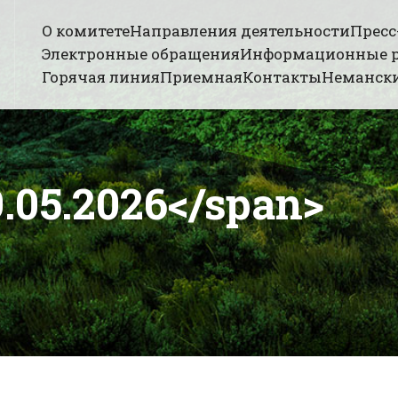
О комитете
Направления деятельности
Пресс
Электронные обращения
Информационные 
Горячая линия
Приемная
Контакты
Немански
.05.2026</span>