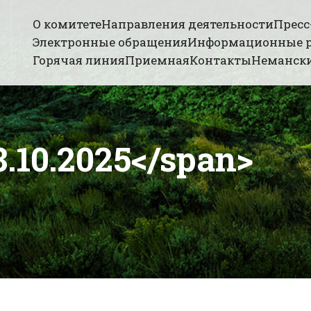
О комитете
Направления деятельности
Пресс
Электронные обращения
Информационные 
Горячая линия
Приемная
Контакты
Немански
.10.2025</span>